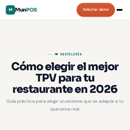
Inicio
/
Blog
/
Cómo elegir TPV restaurante
Mun
POS
Solicitar demo
M
🍽️ HOSTELERÍA
Cómo elegir el mejor
TPV para tu
restaurante en 2026
Guía práctica para elegir un sistema que se adapte a tu
operativa real.