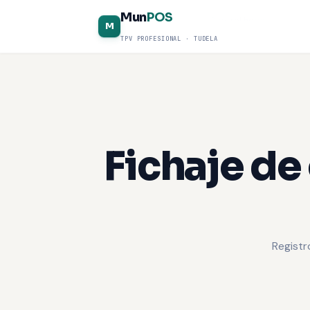
Mun
POS
Inicio
/
Funcionalidades
/
Control horario
M
TPV PROFESIONAL · TUDELA
Fichaje de
Registr