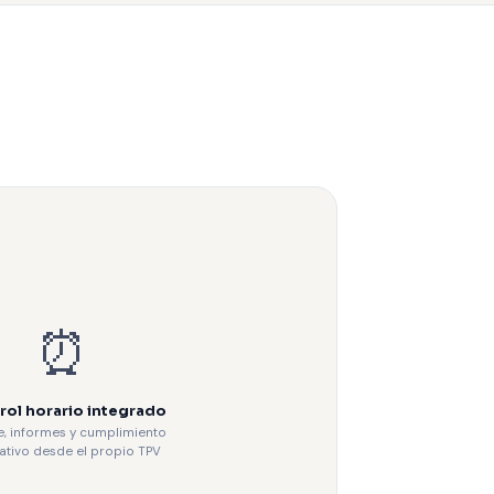
⏰
rol horario integrado
e, informes y cumplimiento
tivo desde el propio TPV