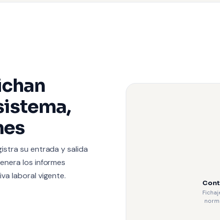
ichan
sistema,
nes
stra su entrada y salida
enera los informes
a laboral vigente.
Cont
Fichaj
norma