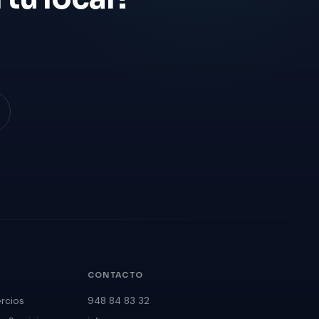
CONTACTO
rcios
948 84 83 32