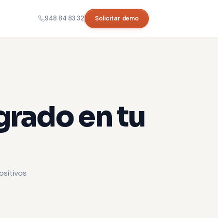
948 84 83 32
Solicitar demo
grado en tu
ositivos