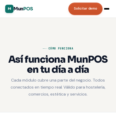
Inicio
/
Cómo funciona
Mun
POS
Solicitar demo
M
CÓMO FUNCIONA
Así funciona MunPOS
en tu día a día
Cada módulo cubre una parte del negocio. Todos
conectados en tiempo real. Válido para hostelería,
comercios, estética y servicios.