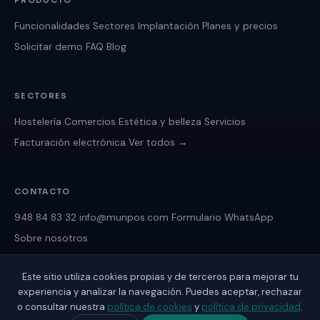
PRODUCTO
Funcionalidades
Sectores
Implantación
Planes y precios
Solicitar demo
FAQ
Blog
SECTORES
Hostelería
Comercios
Estética y belleza
Servicios
Facturación electrónica
Ver todos →
CONTACTO
948 84 83 32
info@munpos.com
Formulario
WhatsApp
Sobre nosotros
Este sitio utiliza cookies propias y de terceros para mejorar tu
experiencia y analizar la navegación. Puedes aceptar, rechazar
o consultar nuestra
política de cookies
y
política de privacidad
.
© 2026 MunPOS by Muninfor S.L. · Tudela, Navarra