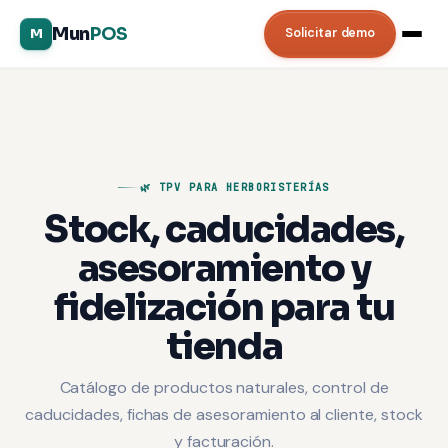
Inicio
/
Comercios
/
Herboristerías y dietéticas
Mun
POS
Solicitar demo
M
🌿 TPV PARA HERBORISTERÍAS
Stock, caducidades,
asesoramiento y
fidelización para tu
tienda
Catálogo de productos naturales, control de
caducidades, fichas de asesoramiento al cliente, stock
y facturación.