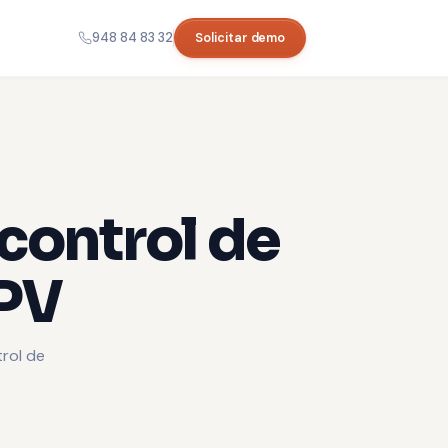
948 84 83 32
Solicitar demo
 control de
TPV
rol de