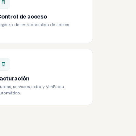
🚪
ontrol de acceso
egistro de entrada/salida de socios.
🧾
acturación
uotas, servicios extra y VeriFactu
utomático.