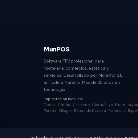
MunPOS
Software TPV profesional para
hostelería, comercios, estética y
servicios. Desarrollado por Muninfor S.L.
en Tudela, Navarra. Más de 32 años en
tecnología.
Implantación local en:
Tudela · Corella · Cascante · Cintruénigo · Fitero · Argue
Peralta · Milagro · Ribera de Navarra · Pamplona · Espa
Este sitio utiliza cookies propias y de terceros para m