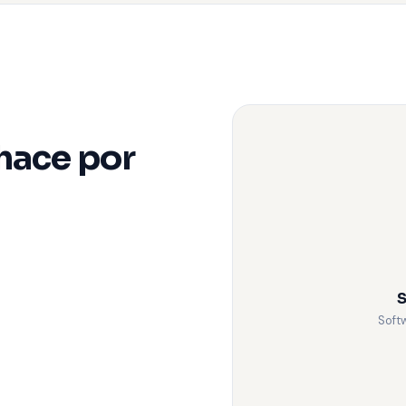
hace por
S
Soft