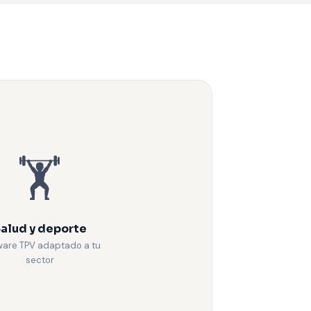
🏋️
alud y deporte
ware TPV adaptado a tu
sector