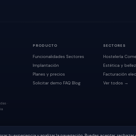
PRODUCTO
SECTORES
Funcionalidades
Sectores
Hostelería
Come
Implantación
Estética y belle
Planes y precios
Facturación ele
Solicitar demo
FAQ
Blog
Ver todos →
das ·
ña
ejorar tu experiencia y analizar la navegación. Puedes aceptar, rechazar 