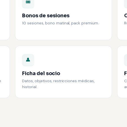
🎟️
Bonos de sesiones
C
e
10 sesiones, bono matinal, pack premium.
R
👤
Ficha del socio
F
e
Datos, objetivos, restricciones médicas,
C
historial.
a